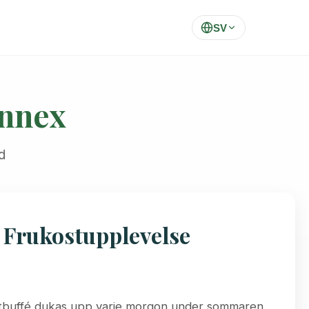
SV
Annex
d
 Frukostupplevelse
stbuffé dukas upp varje morgon under sommaren