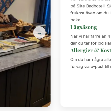
på Slite Badhotell. S
frukost även om du i
boka.
Lågsäsong
→
När vi har färre än 4 
där du tar för dig sjä
Allergier & Kos
Om du har några aller
förväg via e-post til